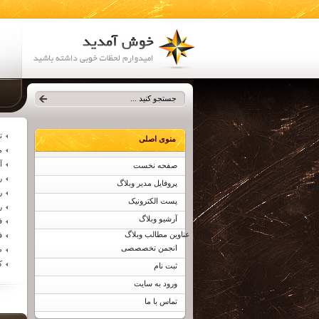
ت
منوی اصلی
م
آ
صفحه نخست
ر
پروفایل مدیر وبلاگ
ر
پست الکترونیک
ر
آرشیو وبلاگ
ف
عناوین مطالب وبلاگ
ف
انجمن تخصصصی
ط
ک
ثبت نام
ورود به سایت
تماس با ما