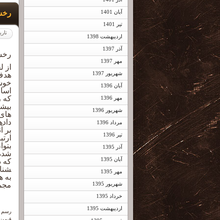
رخسا
آبان 1401
تیر 1401
تاری
اردیبهشت 1398
آذر 1397
رخس
مهر 1397
از ل
شهریور 1397
هدف 
آبان 1396
اساس
که ر
مهر 1396
شهریور 1396
های 
مرداد 1396
بر آ
تیر 1396
ارتب
بتوا
آذر 1395
شده 
آبان 1395
شناس
مهر 1395
به ه
مجم
شهریور 1395
خرداد 1395
اردیبهشت 1395
رسم و
قیمت به آد