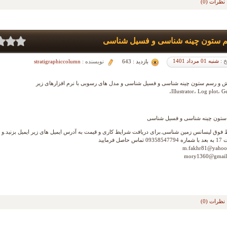
نظرات (0)
 ستون چینه شناسی و فسیل شناسی
خ :
شنبه 01 مرداد 1401
بازدید : 643
نویسنده :
stratigraphiccolumn
 و رسم ستون چینه شناسی و فسیل شناسی و مدل های رسوبی با نرم افزارهای زیر
Illustrator، Log plot، G
تون چینه شناسی و فسیل شناسی
فوق لیسانس زمین شناسی.برای دریافت شرایط کاری و قیمت به آدرس ایمیل های زیر ایمیل بزنید.و یا
ماس حاصل فرمایید
m.fakhr81@yahoo
mory1360@gmail
نظرات (0)