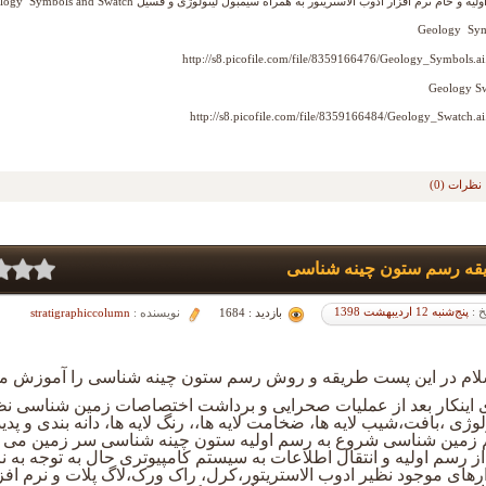
لیه و خام نرم افزار ادوب الاستریتور به همراه سیمبول لیتولوژی و فسیل Geology Symbols and Swatch
Geology Sy
http://s8.picofile.com/file/8359166476/Geology_Symbols.ai
Geology S
http://s8.picofile.com/file/8359166484/Geology_Swatch.ai
نظرات (0)
قه رسم ستون چینه شناسی
خ :
پنج‌شنبه 12 اردیبهشت 1398
بازدید : 1684
نویسنده :
stratigraphiccolumn
سلام در این پست طریقه و روش رسم ستون چینه شناسی را آموزش می
 اینکار بعد از عملیات صحرایی و برداشت اختصاصات زمین شناسی نظ
لوژی ،بافت،شیب لایه ها، ضخامت لایه ها،، رنگ لایه ها، دانه بندی و پدی
 زمین شناسی شروع به رسم اولیه ستون چینه شناسی سر زمین می ک
از رسم اولیه و انتقال اطلاعات به سیستم کامپیوتری حال به توجه به ن
رهای موجود نظیر ادوب الاستریتور،کرل، راک ورک،لاگ پلات و نرم افز