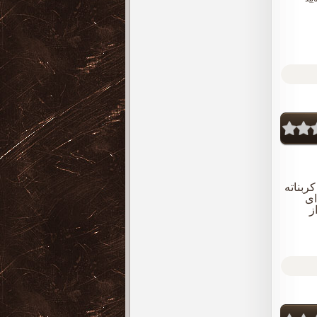
ربناته
ای
ز