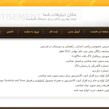
صفحه ی نخست
ایمیل مدیر
ثبت نام
ورود به سایت
انجمن
دریس خصوصی ریاضی ابتدایی، راهنمایی و دبیرستان در فردیس
سابقه رایگان پیش بینی جام جهانی 2022 قطر
موزش نرم‌افزار لاگ پلات LogPlot
سم ستون چینه شناسی و فسیل شناسی
خساره الکتریکی یا رخساره لاگ
خساره دیاژنزی
ایل اولیه نرم افزار ادوب الاستریتور برای رسم ستون چینه شناسی
ایل اولیه و خام نرم افزار ادوب الاستریتور به همراه سیمبول لیتولوژی و فسیل Geology Symbols and Swat
ریقه رسم ستون چینه شناسی
وپن تخفیف خرید انواع بیمه نامه