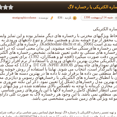
ره الکتریکی یا رخساره لاگ
خ :
شنبه 14 اردیبهشت 1398
بازدید : 836
نویسنده :
stratigraphiccolumn
اره الکتریکی
حاظ ویژگی­های مخزنی با رخساره­ های دیگر متمایز بوده و این تمایز وابس
محقق از نوع خوشه بندی و همچنین مقدار و تنوع دادههای ورودی به ا
خوشه بندی است (Kadkhodaie-Ilkchi et al., 2006). رخساره­ های الکتر
 رخساره­ های سنگی ساخته می­شوند، این بدان معنی است که در اع
خساره ­های سنگی به دقت تعیین شده­اند، تشخیص رخساره­ های الکتری
الکتریکی مخزن بهترین داده­های ورودی با استفاده از نرم افزار ژئولاگ
داده­های نمودارهای چاه پیمای T GR ،NPHI ،RHOB
نها تاثیرگذار است، انتخاب می شوند. نهایتا با استفاده از روش خوشه بن
اط منطقی بین داده­ ها برقرار شد تا داده ­ها در بهترین دسته ­ها قرار بگی
ن با انطباق رخساره­ های الکتریکی با رخساره­های رسوبی و دیاژنزی م
بهترین مدل رخسارهای (شکل )را تعیین نمود. ذکر این نکته ضروری م
ی انتظار انطباق کامل رخساره لاگ­ها با این پارمترهای زمین شناسی 
م، منطقی نمی باشد. با این وجود هر رخساره لاگ به صورت کلی دارای
وعه ویژگی های زمین شناسی مشخصی می باشد.
 تهیه تفسیر رخساره الکتریکی یا رخساره لاگ توسط فوق لیسانس زمین شناسی.برای دریافت شرایط
رس ایمیل های زیر ایمیل بزنید.و یا از ساعت 17 به بعد با شماره 09358547794 تماس حاصل فرمایید