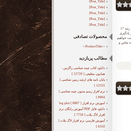
[Post_Title]
[Post_Title]
[Post_Title]
[Post_Title]
[Post_Title]
تدریس خصوصی ریاضی ابتدایی، راهنمایی و دبیرستان در فردیس کرج توسط فوق لیسانس مهندسی نفت با رتبه 17
دریس خصوصی از یادگیری
محصولات تصادفی
بت خواهیم
آسان یاد بگیرید هر جلسه 90 دقیقه،شماره تماس و
<-ProductTitle->
مطالب پربازدید
دانلود کتاب چینه شناسی زاگرس -
همایون مطیعی [ 12720 ]
پایان نامه های ارشد زمین شناسی [
12555 ]
نرم افزار رسم ستون چینه شناسی [
8964 ]
اموزش نرم افزار log plot [ 8867 ]
دانلود فایل PDF آموزش رایگان نرم
افزار لاگ پلات [ 7750 ]
آموزش فارسی نرم افزار لاگ پلات [
6310 ]