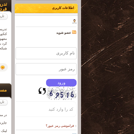
تدری
اطلاعات کاربری
فرد
تاری
عضو شوید
مفهوم
شبکه های اجتما
مسابق
تاری
در مسابقه رای
جایزه روز
فراموشی رمز عبور؟
::
لینک 