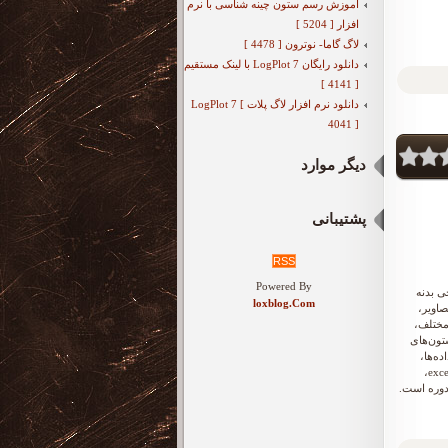
آموزش رسم ستون چینه شناسی با نرم
افزار [ 5204 ]
لاگ گاما- نوترون [ 4478 ]
دانلود رایگان LogPlot 7 با لینک مستقیم
[ 4141 ]
دانلود نرم افزار لاگ پلات LogPlot 7 [
4041 ]
دیگر موارد
پشتیبانی
RSS
Powered By
ی بدنه
loxblog.Com
 تصاویر،
مختلف،
ستون‌های
ه‌ها،
آشنایی با انواع سربرگ داده‌ای، ذخیره‌سازی و خروجی گرفتن از داده‌ها با فرمت‌های مختلف از جمله las و excel،
 دوره است.