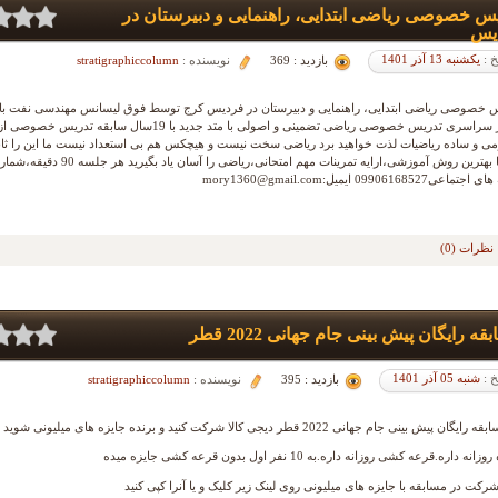
س خصوصی ریاضی ابتدایی، راهنمایی و دبیرستان در
یس
خ :
یکشنبه 13 آذر 1401
بازدید : 369
نویسنده :
stratigraphiccolumn
کنکور سراسری تدریس خصوصی ریاضی تضمینی و اصولی با متد جدید با 19سال سابقه ت
ی و ساده ریاضیات لذت خواهید برد ریاضی سخت نیست و هیچکس هم بی استعداد نیست ما این را ثا
کرد با بهترین روش آموزشی،ارایه تمرینات مهم امتحانی،ریاضی را 
عی09906168527 ایمیل:mory1360@gmail.com
نظرات (0)
ه رایگان پیش بینی جام جهانی 2022 قطر
خ :
شنبه 05 آذر 1401
بازدید : 395
نویسنده :
stratigraphiccolumn
گان پیش بینی جام جهانی 2022 قطر دیجی کالا شرکت کنید و برنده جایزه های میلیونی شوید
انه داره.قرعه کشی روزانه داره.به 10 نفر اول بدون قرعه کشی جایزه میده
شرکت در مسابقه با جایزه های میلیونی روی لینک زیر کلیک و یا آنرا کپی کنید