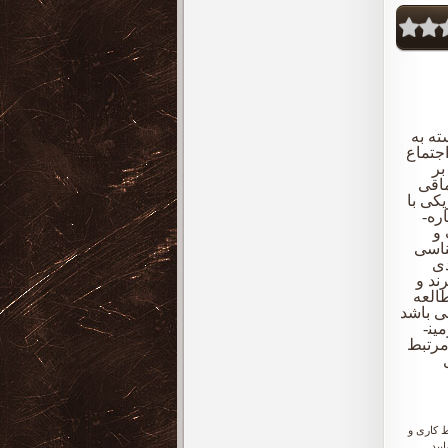
ته به
جتماع
یکی بر
ماقی
کی با
بیشترین دقت صورت می­گیرد (آقچه لو و همکاران، 1392). برای تعیین رخساره­
 و
D و LLD که سنگ شناسی
دی
رند و
طالعه
ی باشد
که در مخازن کربناته با توجه به ناهمگنی بالای مشاهده شده در ویژگی­های زمین­
مرتبط
 کاری و