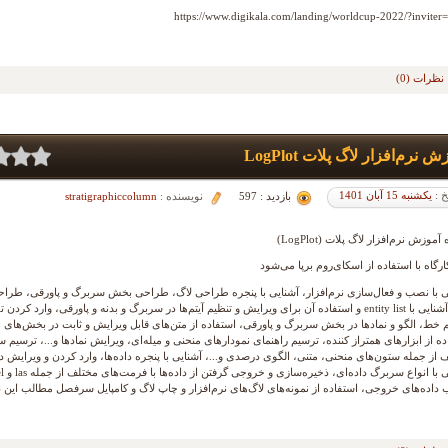
https://www.digikala.com/landing/worldcup-2022/?inviter
نظرات (0)
 نرم‌افزار لاگ پلات LogPlot
خ :
یکشنبه 15 آبان 1401
بازدید : 597
نویسنده :
stratigraphiccolumn
آموزش نرم‌افزار لاگ پلات (LogPlot)
ارگاه با استفاده از اسکای‌روم برپا می‌شود
ی با نصب و فعال‌سازی نرم‌افزار، آشنایی با پنجره طراحی لاگ، طراحی بخش سربرگ و پاورقی، طراح
لاگ، آشنایی با entity list و استفاده آن برای ویرایش و تنظیم آیتم‌ها در سربرگ و بدنه و پاورقی، وارد کردن
 خط، الگو و نمادها در بخش سربرگ و پاورقی، استفاده از متن‌های قابل ویرایش و ثابت در بخش‌های 
ده از ابزارهای همتراز کننده، ترسیم راهنمای نمودارهای منحنی و میله‌ای، ویرایش نمادها و...، ترسیم 
 از جمله ستون‌های منحنی، متنی، الگوی درصدی و...، آشنایی با پنجره داده‌ها، وارد کردن و ویرایش داد
ب داده‌های خروجی، استفاده از نمونه‌های لاگ‌های نرم‌افزار و چاپ لاگ و کامپایل سرفصل مطالب این