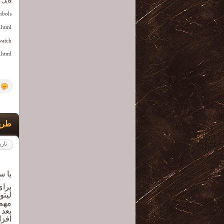
فایل او
mbols
.html
watch
.html
طری
تاری
با 
برای
لیتو
مهم
بعد 
افزا