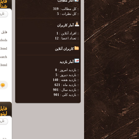
فایل
آمار مطالب
شنا
:: کل مطالب :
319
تاری
:: کل نظرات :
5
آمار کاربران
فایل او
:: افراد آنلاین :
1
:: تعداد اعضا :
12
mbols
.html
کاربران آنلاین
watch
آمار بازدید
.html
:: بازدید امروز :
0
:: باردید دیروز :
5
:: بازدید هفته :
140
:: بازدید ماه :
621
:: بازدید سال :
901
:: بازدید کلی :
901
فایل
لیتولوژی
تاری