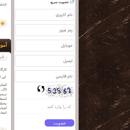
عضویت سریع
=de1F
آموزش
تاری
کارگاه 
این ک
آشنای
ترسیم
استفا
مختلف
انتخا