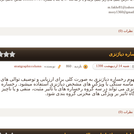
m.fakhr81@yahoo
mory1360@gmail
نظرات (0)
ره دیاژنزی
خ :
شنبه 14 اردیبهشت 1398
بازدید : 860
نویسنده :
stratigraphiccolumn
وم رخساره دیاژنزی
به صورت کلی
برای ارزیابی و توصیف توالی های ک
 ماسه سنگی با ویژگی های مشخص دیاژنزی استفاده می­شود. رخساره 
نزی می تواند در سه گروه رخساره های با تاثیر مثبت، منفی و یا ناچیز ا
اه تاثیر بر ویژگی های مخزنی گروه بندی شود.
نظرات (0)