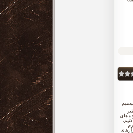
دهیم
یر
ده های
نیم.
رم
ارهای